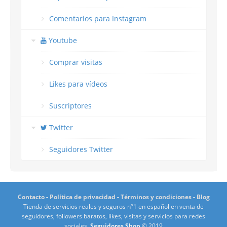
Comentarios para Instagram
Youtube
Comprar visitas
Likes para vídeos
Suscriptores
Twitter
Seguidores Twitter
Contacto
-
Política de privacidad
-
Términos y condiciones
-
Blog
Tienda de servicios reales y seguros nº1 en español en venta de
seguidores, followers baratos, likes, visitas y servicios para redes
sociales.
Seguidores.Shop
© 2019