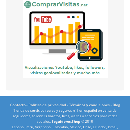
Contacto
-
Política de privacidad
-
Términos y condiciones
-
Blog
Tienda de servicios reales y seguros nº1 en español en venta de
seguidores, followers baratos, likes, visitas y servicios para redes
sociales.
Seguidores.Shop
© 2019
España, Perú, Argentina, Colombia, Mexico, Chile, Ecuador, Brasil,