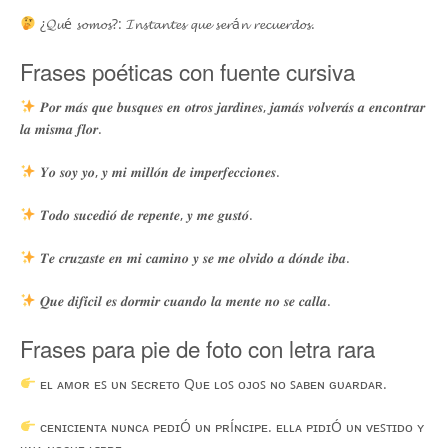
¿𝓠𝓾é 𝓼𝓸𝓶𝓸𝓼?: 𝓘𝓷𝓼𝓽𝓪𝓷𝓽𝓮𝓼 𝓺𝓾𝓮 𝓼𝓮𝓻á𝓷 𝓻𝓮𝓬𝓾𝓮𝓻𝓭𝓸𝓼.
Frases poéticas con fuente cursiva
𝑷𝒐𝒓 𝒎𝒂́𝒔 𝒒𝒖𝒆 𝒃𝒖𝒔𝒒𝒖𝒆𝒔 𝒆𝒏 𝒐𝒕𝒓𝒐𝒔 𝒋𝒂𝒓𝒅𝒊𝒏𝒆𝒔, 𝒋𝒂𝒎𝒂́𝒔 𝒗𝒐𝒍𝒗𝒆𝒓𝒂́𝒔 𝒂 𝒆𝒏𝒄𝒐𝒏𝒕𝒓𝒂𝒓
𝒍𝒂 𝒎𝒊𝒔𝒎𝒂 𝒇𝒍𝒐𝒓.
𝒀𝒐 𝒔𝒐𝒚 𝒚𝒐, 𝒚 𝒎𝒊 𝒎𝒊𝒍𝒍𝒐́𝒏 𝒅𝒆 𝒊𝒎𝒑𝒆𝒓𝒇𝒆𝒄𝒄𝒊𝒐𝒏𝒆𝒔.
𝑻𝒐𝒅𝒐 𝒔𝒖𝒄𝒆𝒅𝒊𝒐́ 𝒅𝒆 𝒓𝒆𝒑𝒆𝒏𝒕𝒆, 𝒚 𝒎𝒆 𝒈𝒖𝒔𝒕𝒐́.
𝑻𝒆 𝒄𝒓𝒖𝒛𝒂𝒔𝒕𝒆 𝒆𝒏 𝒎𝒊 𝒄𝒂𝒎𝒊𝒏𝒐 𝒚 𝒔𝒆 𝒎𝒆 𝒐𝒍𝒗𝒊𝒅𝒐 𝒂 𝒅𝒐́𝒏𝒅𝒆 𝒊𝒃𝒂.
𝑸𝒖𝒆 𝒅𝒊𝒇𝒊́𝒄𝒊𝒍 𝒆𝒔 𝒅𝒐𝒓𝒎𝒊𝒓 𝒄𝒖𝒂𝒏𝒅𝒐 𝒍𝒂 𝒎𝒆𝒏𝒕𝒆 𝒏𝒐 𝒔𝒆 𝒄𝒂𝒍𝒍𝒂.
Frases para pie de foto con letra rara
ᴇʟ ᴀᴍᴏʀ ᴇꜱ ᴜɴ ꜱᴇᴄʀᴇᴛᴏ Qᴜᴇ ʟᴏꜱ ᴏᴊᴏꜱ ɴᴏ ꜱᴀʙᴇɴ ɢᴜᴀʀᴅᴀʀ.
ᴄᴇɴɪᴄɪᴇɴᴛᴀ ɴᴜɴᴄᴀ ᴘᴇᴅɪÓ ᴜɴ ᴘʀÍɴᴄɪᴘᴇ. ᴇʟʟᴀ ᴘɪᴅɪÓ ᴜɴ ᴠᴇꜱᴛɪᴅᴏ ʏ