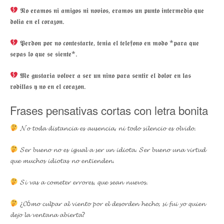
𝕹𝖔 𝖊𝖗𝖆𝖒𝖔𝖘 𝖓𝖎 𝖆𝖒𝖎𝖌𝖔𝖘 𝖓𝖎 𝖓𝖔𝖛𝖎𝖔𝖘, 𝖊𝖗𝖆𝖒𝖔𝖘 𝖚𝖓 𝖕𝖚𝖓𝖙𝖔 𝖎𝖓𝖙𝖊𝖗𝖒𝖊𝖉𝖎𝖔 𝖖𝖚𝖊
𝖉𝖔𝖑𝖎𝖆 𝖊𝖓 𝖊𝖑 𝖈𝖔𝖗𝖆𝖟𝖔𝖓.
𝕻𝖊𝖗𝖉𝖔𝖓 𝖕𝖔𝖗 𝖓𝖔 𝖈𝖔𝖓𝖙𝖊𝖘𝖙𝖆𝖗𝖙𝖊, 𝖙𝖊𝖓𝖎𝖆 𝖊𝖑 𝖙𝖊𝖑𝖊𝖋𝖔𝖓𝖔 𝖊𝖓 𝖒𝖔𝖉𝖔 *𝖕𝖆𝖗𝖆 𝖖𝖚𝖊
𝖘𝖊𝖕𝖆𝖘 𝖑𝖔 𝖖𝖚𝖊 𝖘𝖊 𝖘𝖎𝖊𝖓𝖙𝖊*.
𝕸𝖊 𝖌𝖚𝖘𝖙𝖆𝖗𝖎𝖆 𝖛𝖔𝖑𝖛𝖊𝖗 𝖆 𝖘𝖊𝖗 𝖚𝖓 𝖓𝖎𝖓𝖔 𝖕𝖆𝖗𝖆 𝖘𝖊𝖓𝖙𝖎𝖗 𝖊𝖑 𝖉𝖔𝖑𝖔𝖗 𝖊𝖓 𝖑𝖆𝖘
𝖗𝖔𝖉𝖎𝖑𝖑𝖆𝖘 𝖞 𝖓𝖔 𝖊𝖓 𝖊𝖑 𝖈𝖔𝖗𝖆𝖟𝖔𝖓.
Frases pensativas cortas con letra bonita
𝓝𝓸 𝓽𝓸𝓭𝓪 𝓭𝓲𝓼𝓽𝓪𝓷𝓬𝓲𝓪 𝓮𝓼 𝓪𝓾𝓼𝓮𝓷𝓬𝓲𝓪, 𝓷𝓲 𝓽𝓸𝓭𝓸 𝓼𝓲𝓵𝓮𝓷𝓬𝓲𝓸 𝓮𝓼 𝓸𝓵𝓿𝓲𝓭𝓸.
𝓢𝓮𝓻 𝓫𝓾𝓮𝓷𝓸 𝓷𝓸 𝓮𝓼 𝓲𝓰𝓾𝓪𝓵 𝓪 𝓼𝓮𝓻 𝓾𝓷 𝓲𝓭𝓲𝓸𝓽𝓪. 𝓢𝓮𝓻 𝓫𝓾𝓮𝓷𝓸 𝓾𝓷𝓪 𝓿𝓲𝓻𝓽𝓾𝓭
𝓺𝓾𝓮 𝓶𝓾𝓬𝓱𝓸𝓼 𝓲𝓭𝓲𝓸𝓽𝓪𝓼 𝓷𝓸 𝓮𝓷𝓽𝓲𝓮𝓷𝓭𝓮𝓷.
𝓢𝓲 𝓿𝓪𝓼 𝓪 𝓬𝓸𝓶𝓮𝓽𝓮𝓻 𝓮𝓻𝓻𝓸𝓻𝓮𝓼, 𝓺𝓾𝓮 𝓼𝓮𝓪𝓷 𝓷𝓾𝓮𝓿𝓸𝓼.
¿𝓒ó𝓶𝓸 𝓬𝓾𝓵𝓹𝓪𝓻 𝓪𝓵 𝓿𝓲𝓮𝓷𝓽𝓸 𝓹𝓸𝓻 𝓮𝓵 𝓭𝓮𝓼𝓸𝓻𝓭𝓮𝓷 𝓱𝓮𝓬𝓱𝓸, 𝓼𝓲 𝓯𝓾𝓲 𝔂𝓸 𝓺𝓾𝓲𝓮𝓷
𝓭𝓮𝓳𝓸 𝓵𝓪 𝓿𝓮𝓷𝓽𝓪𝓷𝓪 𝓪𝓫𝓲𝓮𝓻𝓽𝓪?