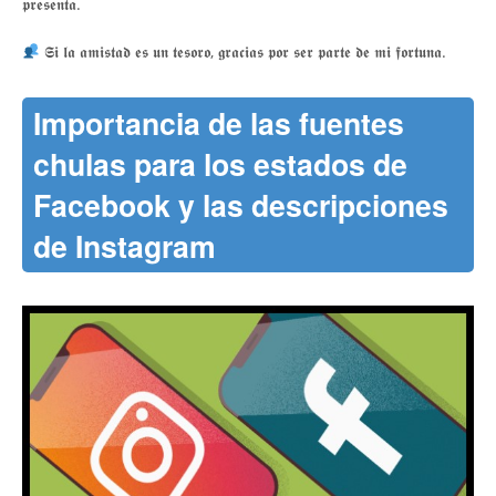
𝖕𝖗𝖊𝖘𝖊𝖓𝖙𝖆.
𝕾𝖎 𝖑𝖆 𝖆𝖒𝖎𝖘𝖙𝖆𝖉 𝖊𝖘 𝖚𝖓 𝖙𝖊𝖘𝖔𝖗𝖔, 𝖌𝖗𝖆𝖈𝖎𝖆𝖘 𝖕𝖔𝖗 𝖘𝖊𝖗 𝖕𝖆𝖗𝖙𝖊 𝖉𝖊 𝖒𝖎 𝖋𝖔𝖗𝖙𝖚𝖓𝖆.
Importancia de las fuentes
chulas para los estados de
Facebook y las descripciones
de Instagram