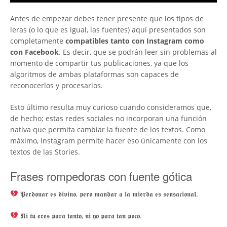
Antes de empezar debes tener presente que los tipos de
leras (o lo que es igual, las fuentes) aquí presentados son
completamente
compatibles tanto con Instagram como
con Facebook
. Es decir, que se podrán leer sin problemas al
momento de compartir tus publicaciones, ya que los
algoritmos de ambas plataformas son capaces de
reconocerlos y procesarlos.
Esto último resulta muy curioso cuando consideramos que,
de hecho; estas redes sociales no incorporan una función
nativa que permita cambiar la fuente de los textos. Como
máximo, Instagram permite hacer eso únicamente con los
textos de las Stories.
Frases rompedoras con fuente gótica
𝕻𝖊𝖗𝖉𝖔𝖓𝖆𝖗 𝖊𝖘 𝖉𝖎𝖛𝖎𝖓𝖔, 𝖕𝖊𝖗𝖔 𝖒𝖆𝖓𝖉𝖆𝖗 𝖆 𝖑𝖆 𝖒𝖎𝖊𝖗𝖉𝖆 𝖊𝖘 𝖘𝖊𝖓𝖘𝖆𝖈𝖎𝖔𝖓𝖆𝖑.
𝕹𝖎 𝖙𝖚 𝖊𝖗𝖊𝖘 𝖕𝖆𝖗𝖆 𝖙𝖆𝖓𝖙𝖔, 𝖓𝖎 𝖞𝖔 𝖕𝖆𝖗𝖆 𝖙𝖆𝖓 𝖕𝖔𝖈𝖔.