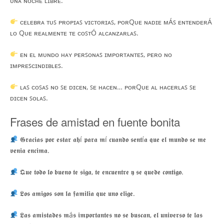
ᴜɴᴀ ɴᴏᴄʜᴇ ʟɪʙʀᴇ.
ᴄᴇʟᴇʙʀᴀ ᴛᴜꜱ ᴘʀᴏᴘɪᴀꜱ ᴠɪᴄᴛᴏʀɪᴀꜱ, ᴘᴏʀQᴜᴇ ɴᴀᴅɪᴇ ᴍÁꜱ ᴇɴᴛᴇɴᴅᴇʀÁ
ʟᴏ Qᴜᴇ ʀᴇᴀʟᴍᴇɴᴛᴇ ᴛᴇ ᴄᴏꜱᴛÓ ᴀʟᴄᴀɴᴢᴀʀʟᴀꜱ.
ᴇɴ ᴇʟ ᴍᴜɴᴅᴏ ʜᴀʏ ᴘᴇʀꜱᴏɴᴀꜱ ɪᴍᴘᴏʀᴛᴀɴᴛᴇꜱ, ᴘᴇʀᴏ ɴᴏ
ɪᴍᴘʀᴇꜱᴄɪɴᴅɪʙʟᴇꜱ.
ʟᴀꜱ ᴄᴏꜱᴀꜱ ɴᴏ ꜱᴇ ᴅɪᴄᴇɴ, ꜱᴇ ʜᴀᴄᴇɴ… ᴘᴏʀQᴜᴇ ᴀʟ ʜᴀᴄᴇʀʟᴀꜱ ꜱᴇ
ᴅɪᴄᴇɴ ꜱᴏʟᴀꜱ.
Frases de amistad en fuente bonita
𝕲𝖗𝖆𝖈𝖎𝖆𝖘 𝖕𝖔𝖗 𝖊𝖘𝖙𝖆𝖗 𝖆𝖍í 𝖕𝖆𝖗𝖆 𝖒í 𝖈𝖚𝖆𝖓𝖉𝖔 𝖘𝖊𝖓𝖙í𝖆 𝖖𝖚𝖊 𝖊𝖑 𝖒𝖚𝖓𝖉𝖔 𝖘𝖊 𝖒𝖊
𝖛𝖊𝖓𝖎𝖆 𝖊𝖓𝖈𝖎𝖒𝖆.
𝕼𝖚𝖊 𝖙𝖔𝖉𝖔 𝖑𝖔 𝖇𝖚𝖊𝖓𝖔 𝖙𝖊 𝖘𝖎𝖌𝖆, 𝖙𝖊 𝖊𝖓𝖈𝖚𝖊𝖓𝖙𝖗𝖊 𝖞 𝖘𝖊 𝖖𝖚𝖊𝖉𝖊 𝖈𝖔𝖓𝖙𝖎𝖌𝖔.
𝕷𝖔𝖘 𝖆𝖒𝖎𝖌𝖔𝖘 𝖘𝖔𝖓 𝖑𝖆 𝖋𝖆𝖒𝖎𝖑𝖎𝖆 𝖖𝖚𝖊 𝖚𝖓𝖔 𝖊𝖑𝖎𝖌𝖊.
𝕷𝖆𝖘 𝖆𝖒𝖎𝖘𝖙𝖆𝖉𝖊𝖘 𝖒á𝖘 𝖎𝖒𝖕𝖔𝖗𝖙𝖆𝖓𝖙𝖊𝖘 𝖓𝖔 𝖘𝖊 𝖇𝖚𝖘𝖈𝖆𝖓, 𝖊𝖑 𝖚𝖓𝖎𝖛𝖊𝖗𝖘𝖔 𝖙𝖊 𝖑𝖆𝖘