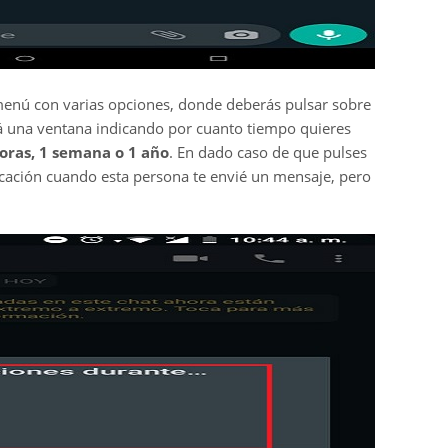
menú con varias opciones, donde deberás pulsar sobre
rá una ventana indicando por cuanto tiempo quieres
oras, 1 semana o 1 año
. En dado caso de que pulses
ificación cuando esta persona te envié un mensaje, pero