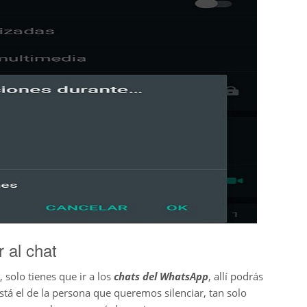
r al chat
, solo tienes que ir a los
chats del WhatsApp
, allí podrás
está el de la persona que queremos silenciar, tan solo