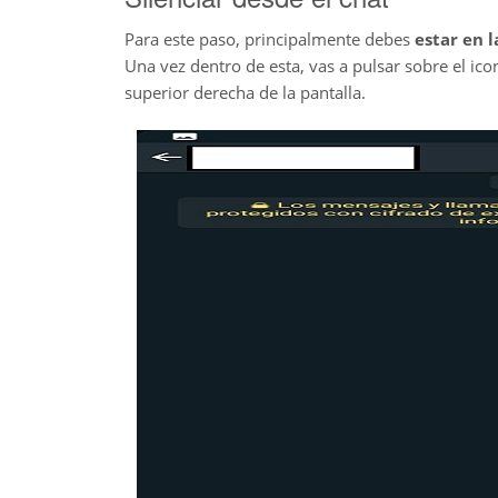
Para este paso, principalmente debes
estar en 
Una vez dentro de esta, vas a pulsar sobre el ic
superior derecha de la pantalla.