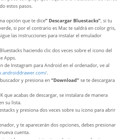
do estos pasos.
una opción que te dice
” Descargar Bluestacks”
, si tu
rde, si por el contrario es Mac te saldrá en color gris,
sigue las instrucciones para instalar el emulador
Bluestacks haciendo clic dos veces sobre el icono del
de Apps.
ón de Instagram para Android en el ordenador, ve al
w.androiddrawer.com/
.
l buscador y presiona en
“Download”
se te descargara
PK que acabas de descargar, se instalara de manera
n su lista.
stacks y presiona dos veces sobre su icono para abrir
denador, y te aparecerán dos opciones, debes presionar
 nueva cuenta.