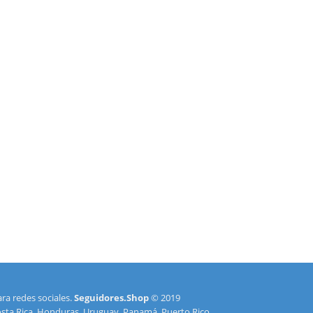
ara redes sociales.
Seguidores.Shop
© 2019
Costa Rica, Honduras, Uruguay, Panamá, Puerto Rico,