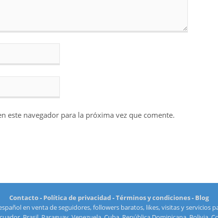
en este navegador para la próxima vez que comente.
Contacto
-
Política de privacidad
-
Términos y condiciones
-
Blog
spañol en venta de seguidores, followers baratos, likes, visitas y servicios p
Ecuador, Brasil, Paraguay, Venezuela, Cuba, República Dominicana, Bolivia, 